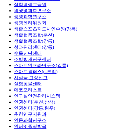
삼척평생교육원
의생명과학연구소
생명과학연구소
생명윤리위원회
생활스포츠지도사연수원(강릉)
생활협동조합(춘천)
생활협동조합(강릉)
성과관리센터(강릉)
수목진단센터
소방방재연구센터
스마트인프라연구소(강릉)
스마트캠퍼스(e-루리)
시설물 고장신고
실험동물센터
에코포리스트
연구실안전관리시스템
인권센터(춘천,삼척)
인권센터(강릉,원주)
춘천연구지원과
인문과학연구소
인터넷증명발급