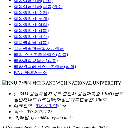
학생상담센터(춘천)
학생상담센터(강릉,원주)
학생생활관(춘천)
학생생활관(도계)
학생생활관(삼척)
학생생활관(강릉)
학생생활관(원주)
학습클리닉(강릉)
강원권역한국학자료센터
해람 스포츠콤플렉스(강릉)
해양과학교육원(강릉)
해양관광레저스포츠센터(삼척)
KNU환경연구소
(24341) 강원특별자치도 춘천시 강원대학길 1 KNU글로
벌인재네트워크센터(재정문화복합공간) 106호
대표전화 :
033-250-79
65~8
팩스 : 033-250-5522
이메일: gcacd@kangwon.ac.kr
1 Kangwondaehak-gil, Chuncheon-si, Gangwon-do, 24341,