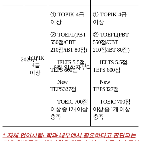
①
TOPIK 4
급
①
TOPIK 4
급
이상
이상
②
TOEFL(PBT
②
TOEFL(PBT
550
점
/CBT
550
점
/CBT
210
점
/iBT 80
점
)
210
점
/iBT 80
점
)
TOPIK
2026년
IELTS 5.5
점
,
IELTS 5.5
점
,
4
급
9월
입학자부터
TEPS 600
점
TEPS 600
점
이상
New
New
TEPS327
점
TEPS327
점
TOEIC 700
점
TOEIC 700
점
이상 중
1
개 이상
이상 중
1
개 이상
충족
충족
*
자체 언어시험
:
학과 내부에서 필요하다고 판단되는