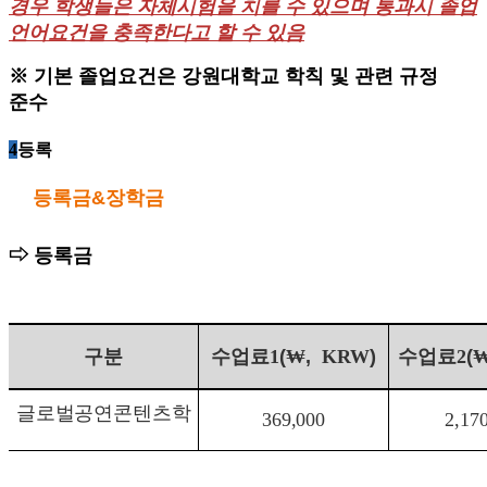
경우 학생들은 자체시험을 치를 수 있으며 통과시 졸업
언어요건을 충족한다고 할 수 있음
※
기본 졸업요건은 강원대학교 학칙 및 관련 규정
준수
4
등록
등록금
&장학금
⇨
등록금
구분
수업료
1
(
₩
,
KRW
)
수업료2
(
글로벌공연콘텐츠학
369,000
2,17