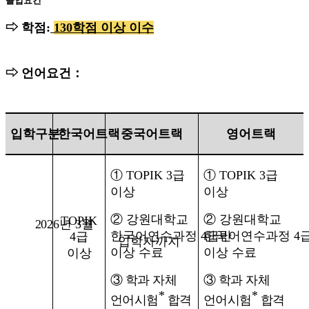
졸업요건
⇨
학점
:
130
학점 이상 이수
⇨
언어요건
：
입학구분
한국어트랙
중국어트랙
영어트랙
①
TOPIK 3
급
①
TOPIK 3
급
이상
이상
②
강원대학교
②
강원대학교
TOPIK
2026년 3월
한국어연수과정
4
한국어연수과정
급반
4
4
급
입학자까지
이상 수료
이상 수료
이상
③ 학과 자체
③ 학과 자체
*
*
언어시험
합격
언어시험
합격