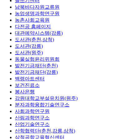
글쓰기센터
남북바다자원교류원
농업생명과학연구원
농촌사회교육원
다전공 홈페이지
대관예약시스템(강릉)
도서관(춘천,삼척)
도서관(강릉)
도서관(원주)
동물실험윤리위원회
발전기금재단(춘천)
발전기금재단(강릉)
백령아트센터
보건진료소
봉사은행
강원대학교부설유치원(원주)
분자과학융합기술연구소
사회과학연구원
산림과학연구소
산업기술연구소
산학협력단(춘천,강릉,삼척)
삼척공학교육혁신센터