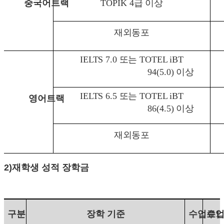
중국어트랙
TOPIK 4
급 이상
재외동포
IELTS 7.0
또는
TOTEL iBT
94(5.0)
이상
IELTS 6.5
또는
T
OTEL iBT
영어트랙
86(4.5)
이상
재외동포
2)
재학생 성적 장학금
구분
장학 기준
수업료
수업
1