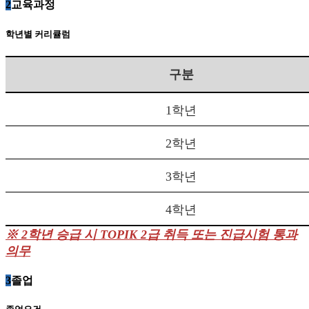
2
교육과정
학년별 커리큘럼
구분
1학년
2학년
3학년
4학년
※
2
학년 승급 시 TOPIK 2
급 취득 또는 진급시험 통과
의무
3
졸업